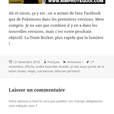
Ah et sinon, ça y est : on a autant de fans Facebook
que de Pokémons dans les premières versions. Mew
compris. Je ne sais pas combien il y en a dans les
nouvelles versions, mais c’est notre prochain
objectif. La Team Rocket, plus rapide que la lumière
!
Publié
Auteur
Catégories
Mots-
12 novembre 2010
François
Annonces !
17
le
clés
novembre
,
affiche
,
andré dussolier
,
évadés
,
je fais aussi partie de la
team rocket
,
ninjas
,
rue barrow
,
télécom paristech
Laisser un commentaire
Votre adresse e-mail ne sera pas publiée.
Les champs obligatoires
sont indiqués avec
*