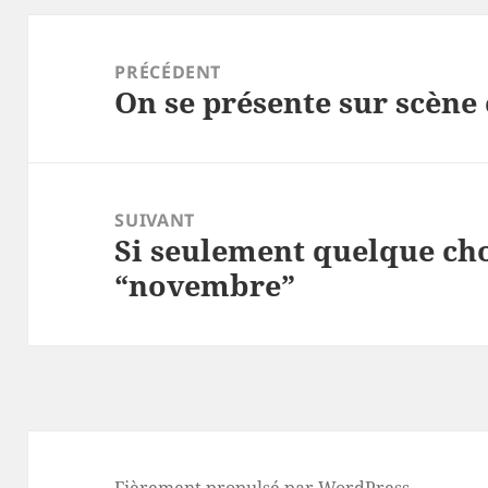
Navigation
de
PRÉCÉDENT
On se présente sur scène 
l’article
Article
précédent :
SUIVANT
Si seulement quelque cho
Article
“novembre”
suivant :
Fièrement propulsé par WordPress