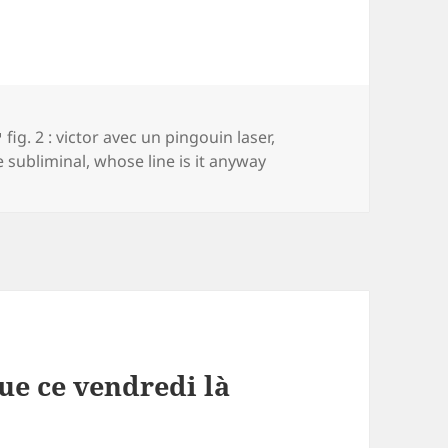
es
Mots-
fig. 2 : victor avec un pingouin laser
,
clés
 subliminal
,
whose line is it anyway
ue ce vendredi là