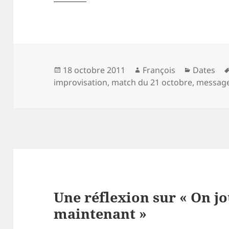
Publié
Auteur
Catégori
18 octobre 2011
François
Dates
le
improvisation
,
match du 21 octobre
,
message
Une réflexion sur « On jo
maintenant »