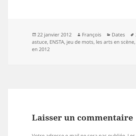
Publié
Auteur
Catégorie
22 janvier 2012
François
Dates
le
astuce
,
ENSTA
,
jeu de mots
,
les arts en scène
en 2012
Laisser un commentaire
Votre adresse e-mail ne sera pas publiée.
Les