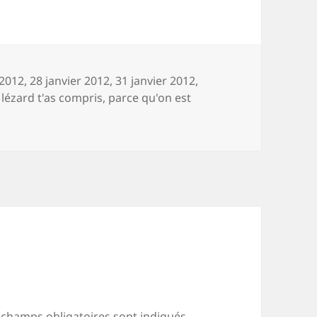
s
Mots-
2012
,
28 janvier 2012
,
31 janvier 2012
,
clés
,
lézard t'as compris
,
parce qu'on est
 champs obligatoires sont indiqués