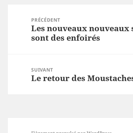
Navigation
de
PRÉCÉDENT
Les nouveaux nouveaux so
l’article
Article
sont des enfoirés
précédent :
SUIVANT
Le retour des Moustache
Article
suivant :