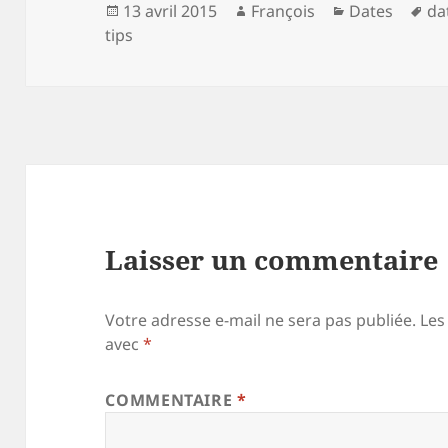
Publié
Auteur
Catégories
Mo
13 avril 2015
François
Dates
da
le
cl
tips
Laisser un commentaire
Votre adresse e-mail ne sera pas publiée.
Les
avec
*
COMMENTAIRE
*