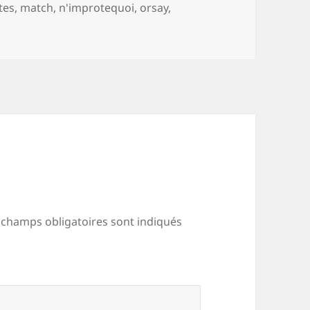
ts-
tes
,
match
,
n'improtequoi
,
orsay
,
és
 champs obligatoires sont indiqués