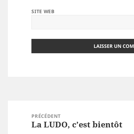
SITE WEB
Navigation
de
PRÉCÉDENT
La LUDO, c’est bientôt
l’article
Article
précédent :