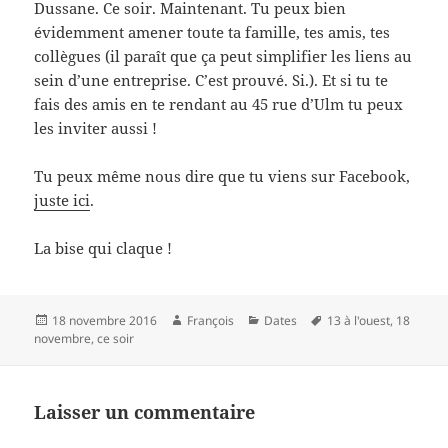
Dussane. Ce soir. Maintenant. Tu peux bien
évidemment amener toute ta famille, tes amis, tes
collègues (il paraît que ça peut simplifier les liens au
sein d’une entreprise. C’est prouvé. Si.). Et si tu te
fais des amis en te rendant au 45 rue d’Ulm tu peux
les inviter aussi !
Tu peux même nous dire que tu viens sur Facebook,
juste ici
.
La bise qui claque !
Publié
Auteur
Catégories
Mots-
18 novembre 2016
François
Dates
13 à l'ouest
,
18
le
clés
novembre
,
ce soir
Laisser un commentaire