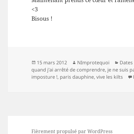
Maintenant prends ce cœur et ramènes
<3
Bisous !
Publié
Auteur
Catég
15 mars 2012
NImprotequoi
Dates
le
quand j'ai arrêté de comprendre
,
je ne suis 
imposture !
,
paris dauphine
,
vive les kilts
Fièrement propulsé par WordPress