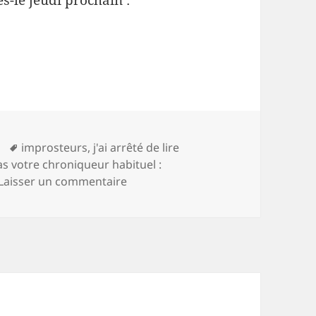
-le jeudi prochain :
ories
Mots-
improsteurs
,
j'ai arrêté de lire
clés
pas votre chroniqueur habituel :
sur Imposteur et Improsteurs
Laisser un commentaire