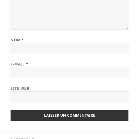
NOM
*
E-MAIL
*
SITE WEB
Navigation