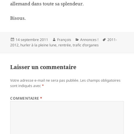
allemand dans toute sa splendeur.
Bisous.
Publié
Auteur
Catégories
Mots-
14 septembre 2011
François
Annonces !
2011-
le
clés
2012
,
hurler à la pleine lune
,
rentrée
,
trafic d'organes
Laisser un commentaire
Votre adresse e-mail ne sera pas publiée.
Les champs obligatoires
sont indiqués avec
*
COMMENTAIRE
*