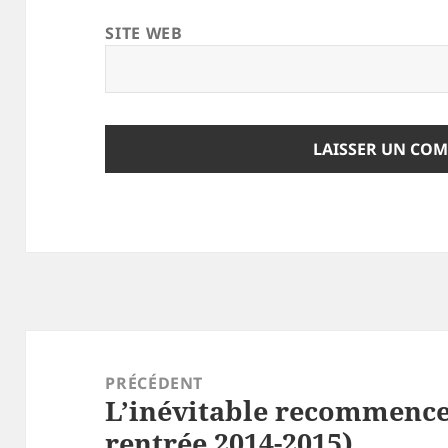
SITE WEB
Navigation
de
PRÉCÉDENT
L’inévitable recommencem
l’article
Article
rentrée 2014-2015)
précédent :