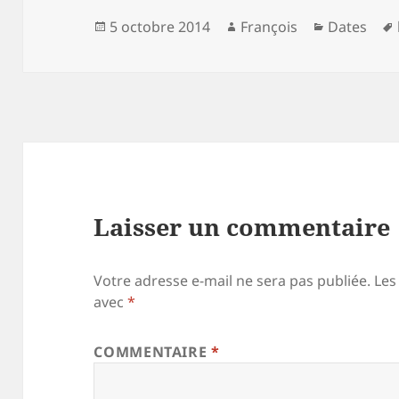
Publié
Auteur
Catégorie
5 octobre 2014
François
Dates
le
Laisser un commentaire
Votre adresse e-mail ne sera pas publiée.
Les
avec
*
COMMENTAIRE
*