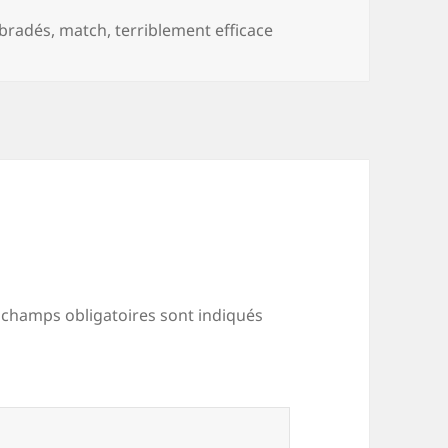
s
Mots-
bradés
,
match
,
terriblement efficace
clés
 champs obligatoires sont indiqués