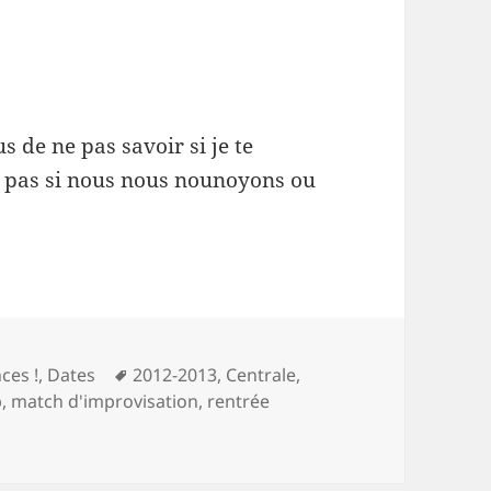
us de ne pas savoir si je te
is pas si nous nous nounoyons ou
ories
Mots-
ces !
,
Dates
2012-2013
,
Centrale
,
clés
p
,
match d'improvisation
,
rentrée