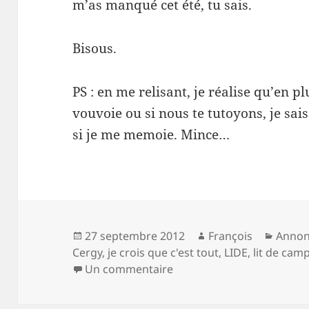
m’as manqué cet été, tu sais.
Bisous.
PS : en me relisant, je réalise qu’en pl
vouvoie ou si nous te tutoyons, je sa
si je me memoie. Mince…
Publié
Auteur
Catég
27 septembre 2012
François
Annon
le
Cergy
,
je crois que c'est tout
,
LIDE
,
lit de cam
sur La rentrée, la joie, etc.
Un commentaire