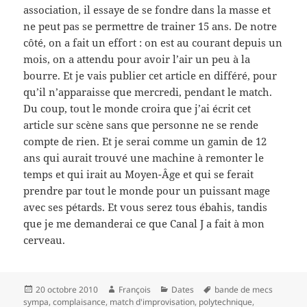
association, il essaye de se fondre dans la masse et
ne peut pas se permettre de trainer 15 ans. De notre
côté, on a fait un effort : on est au courant depuis un
mois, on a attendu pour avoir l’air un peu à la
bourre. Et je vais publier cet article en différé, pour
qu’il n’apparaisse que mercredi, pendant le match.
Du coup, tout le monde croira que j’ai écrit cet
article sur scène sans que personne ne se rende
compte de rien. Et je serai comme un gamin de 12
ans qui aurait trouvé une machine à remonter le
temps et qui irait au Moyen-Âge et qui se ferait
prendre par tout le monde pour un puissant mage
avec ses pétards. Et vous serez tous ébahis, tandis
que je me demanderai ce que Canal J a fait à mon
cerveau.
Publié
Auteur
Catégories
Mots-
20 octobre 2010
François
Dates
bande de mecs
le
clés
sympa
,
complaisance
,
match d'improvisation
,
polytechnique
,