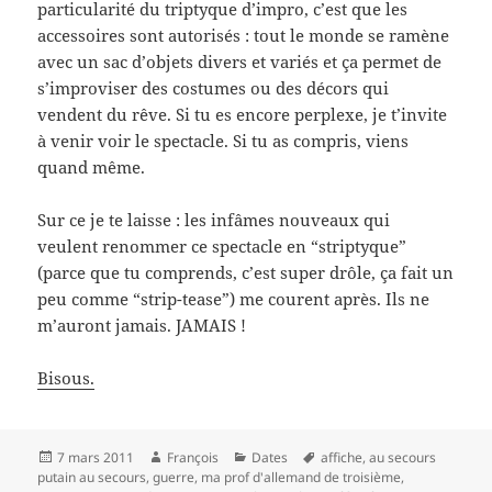
particularité du triptyque d’impro, c’est que les
accessoires sont autorisés : tout le monde se ramène
avec un sac d’objets divers et variés et ça permet de
s’improviser des costumes ou des décors qui
vendent du rêve. Si tu es encore perplexe, je t’invite
à venir voir le spectacle. Si tu as compris, viens
quand même.
Sur ce je te laisse : les infâmes nouveaux qui
veulent renommer ce spectacle en “striptyque”
(parce que tu comprends, c’est super drôle, ça fait un
peu comme “strip-tease”) me courent après. Ils ne
m’auront jamais. JAMAIS !
Bisous.
Publié
Auteur
Catégories
Mots-
7 mars 2011
François
Dates
affiche
,
au secours
le
clés
putain au secours
,
guerre
,
ma prof d'allemand de troisième
,