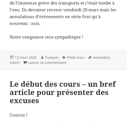
de l’immense grève des transports et c’était tombé à
l’eau. Ils devaient revenir vendredi 20 mars mais les
annulations d’évènements en série font qu’à
nouveau : non.
Notre vengeance sera sympathique !
Publié
Auteur
Catégories
Mots-
12 mars 2020
François
Petits trucs
annulation
,
le
sur Catastrophe 2, le retour
clés
match
Laisser un commentaire
Le début des cours – un bref
article pour présenter des
excuses
Coucou !