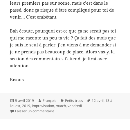
leurs premiers pas sur scène, mais c’est dans le
passé, donc ça risque d’être compliqué pour toi de
venir… C’est embêtant.
Bah écoute, pourquoi est-ce que ça ne serait pas toi
qui me raconte un peu ta vie ? Ça fait des mois que
je suis le seul à parler, j’en viens à me demander si
je ne prends pas beaucoup de place. Alors vas-y, la
section des commentaires t’attend, je lirai avec
attention.
Bisous.
Publié
Auteur
Catégories
Mots-
5 avril 2019
François
Petits trucs
12 avril
,
13 à
le
clés
l'ouest
,
2019
,
improvisation
,
match
,
vendredi
sur Les 13 à l’Ouest, le bonheur
Laisser un commentaire