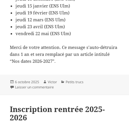
jeudi 15 janvier (ENS Ulm)
jeudi 19 février (ENS Ulm)
jeudi 12 mars (ENS Ulm)
jeudi 23 avril (ENS Ulm)
vendredi 22 mai (ENS Ulm)
Merci de votre attention. Ce message s’auto-détruira
dans 1 an et sera remplacé par un article intitulé
“Nos dates 2026-2027”.
Publié
Auteur
Catégories
6 octobre 2025
Victor
Petits trucs
le
sur Nos dates 2025-2026
Laisser un commentaire
Inscription rentrée 2025-
2026