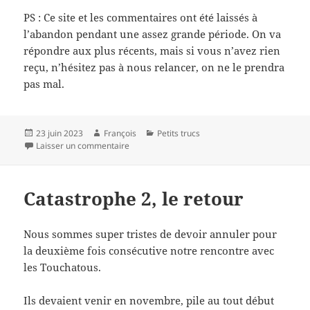
PS : Ce site et les commentaires ont été laissés à
l’abandon pendant une assez grande période. On va
répondre aux plus récents, mais si vous n’avez rien
reçu, n’hésitez pas à nous relancer, on ne le prendra
pas mal.
Publié
Auteur
Catégories
23 juin 2023
François
Petits trucs
le
sur Réouverture pour de bon – la rentrée
Laisser un commentaire
Catastrophe 2, le retour
Nous sommes super tristes de devoir annuler pour
la deuxième fois consécutive notre rencontre avec
les Touchatous.
Ils devaient venir en novembre, pile au tout début