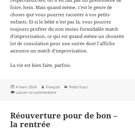
respectueux-ses, on n’en fait pas un phénomène de
foire, hein. Mais quand même, c’est le genre de
choses que vous pourrez raconter à vos petits-
enfants. Et si le bébé n’est pas là, vous pourrez
toujours profiter du non moins formidable match
d’improvisation, ce qui est quand même un chouette
lot de consolation pour une soirée dont l’affiche
annonce un match d’improvisation.
La vie est bien faite, parfois.
Publié
Auteur
Catégories
4 mars 2024
François
Petits trucs
le
sur Voici le mois de mars
Laisser un commentaire
Réouverture pour de bon –
la rentrée