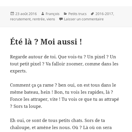
Publié
Auteur
Catégories
Mots-
23 août 2016
François
Petits trucs
2016-2017
,
le
clés
sur Ce truc immi
recrutement
,
rentrée
,
viens
Laisser un commentaire
Été là ? Moi aussi !
Regarde autour de toi. Que vois-tu ? Un pixel ? Un
tout petit pixel ? Va falloir zoomer, comme dans les
experts.
Comment ça ça rame ? ben oui, on est tous dans le
même bateau, hein ! Bon, tu vois les rapides, là ?
Fonce les attraper, vite ! Tu vois ce que tu as attrapé
? Sors ta loupe.
Eh oui, ce sont de tous petits chats. Sors de ta
chaloupe, et amène les nous. Où ? Là où on sera